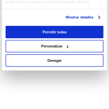
quién usa sus datos y con qué propósitos. Puede
cambiar o retirar su consentimiento en cualquier
momento desde la Declaración de cookies o clicando en
Mostrar detalles
el Menú de consentimiento.
Si lo permite, también quisiéramos:
Permitir todas
Recopilar información sobre su ubicación
geográfica que puede tener una precisión de varios
Personalizar
metros
Identificar su dispositivo analizándolo activamente
Denegar
para buscar características específicas (huellas
digitales)
Obtenga más información sobre cómo se procesan sus
datos personales y establezca sus preferencias en la
sección de datos
. Puede cambiar o retirar su
consentimiento en cualquier momento en la Declaración
de cookies.
Las cookies de este sitio web se utilizan para