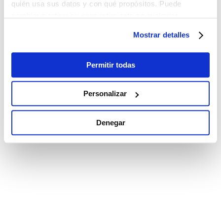
quién usa sus datos y con qué propósitos. Puede
cambiar o retirar su consentimiento en cualquier
momento desde la Declaración de cookies o clicando en
Mostrar detalles
el Menú de consentimiento.
Si lo permite, también quisiéramos:
Permitir todas
Recopilar información sobre su ubicación
geográfica que puede tener una precisión de varios
Personalizar
metros
Identificar su dispositivo analizándolo activamente
Denegar
para buscar características específicas (huellas
digitales)
Obtenga más información sobre cómo se procesan sus
datos personales y establezca sus preferencias en la
sección de datos
. Puede cambiar o retirar su
consentimiento en cualquier momento en la Declaración
de cookies.
Las cookies de este sitio web se utilizan para