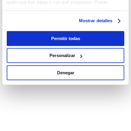
quién usa sus datos y con qué propósitos. Puede
cambiar o retirar su consentimiento en cualquier
momento desde la Declaración de cookies o clicando en
Mostrar detalles
el Menú de consentimiento.
Si lo permite, también quisiéramos:
Permitir todas
Recopilar información sobre su ubicación
geográfica que puede tener una precisión de varios
Personalizar
metros
Identificar su dispositivo analizándolo activamente
Denegar
para buscar características específicas (huellas
digitales)
Obtenga más información sobre cómo se procesan sus
datos personales y establezca sus preferencias en la
sección de datos
. Puede cambiar o retirar su
consentimiento en cualquier momento en la Declaración
de cookies.
Las cookies de este sitio web se utilizan para