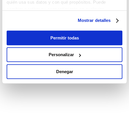
quién usa sus datos y con qué propósitos. Puede
cambiar o retirar su consentimiento en cualquier
momento desde la Declaración de cookies o clicando en
Mostrar detalles
el Menú de consentimiento.
Si lo permite, también quisiéramos:
Permitir todas
Recopilar información sobre su ubicación
geográfica que puede tener una precisión de varios
Personalizar
metros
Identificar su dispositivo analizándolo activamente
Denegar
para buscar características específicas (huellas
digitales)
Obtenga más información sobre cómo se procesan sus
datos personales y establezca sus preferencias en la
sección de datos
. Puede cambiar o retirar su
consentimiento en cualquier momento en la Declaración
de cookies.
Las cookies de este sitio web se utilizan para