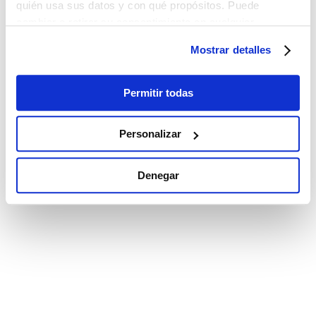
quién usa sus datos y con qué propósitos. Puede
cambiar o retirar su consentimiento en cualquier
momento desde la Declaración de cookies o clicando en
Mostrar detalles
el Menú de consentimiento.
Si lo permite, también quisiéramos:
Permitir todas
Recopilar información sobre su ubicación
geográfica que puede tener una precisión de varios
Personalizar
metros
Identificar su dispositivo analizándolo activamente
Denegar
para buscar características específicas (huellas
digitales)
Obtenga más información sobre cómo se procesan sus
datos personales y establezca sus preferencias en la
sección de datos
. Puede cambiar o retirar su
consentimiento en cualquier momento en la Declaración
de cookies.
Las cookies de este sitio web se utilizan para