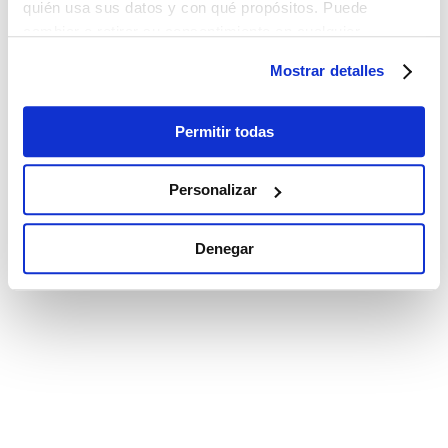
quién usa sus datos y con qué propósitos. Puede
cambiar o retirar su consentimiento en cualquier
momento desde la Declaración de cookies o clicando en
Mostrar detalles
el Menú de consentimiento.
Si lo permite, también quisiéramos:
Permitir todas
Recopilar información sobre su ubicación
geográfica que puede tener una precisión de varios
Personalizar
metros
Identificar su dispositivo analizándolo activamente
Denegar
para buscar características específicas (huellas
digitales)
Obtenga más información sobre cómo se procesan sus
datos personales y establezca sus preferencias en la
sección de datos
. Puede cambiar o retirar su
consentimiento en cualquier momento en la Declaración
de cookies.
Las cookies de este sitio web se utilizan para