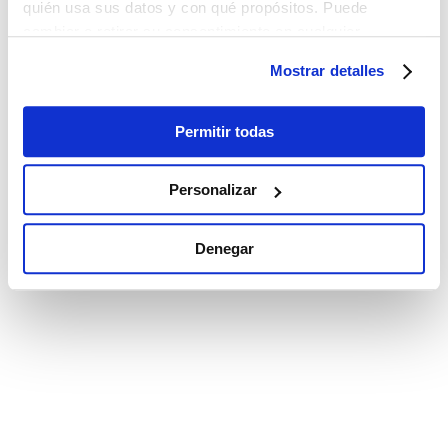
quién usa sus datos y con qué propósitos. Puede
cambiar o retirar su consentimiento en cualquier
momento desde la Declaración de cookies o clicando en
Mostrar detalles
el Menú de consentimiento.
Si lo permite, también quisiéramos:
Permitir todas
Recopilar información sobre su ubicación
geográfica que puede tener una precisión de varios
Personalizar
metros
Identificar su dispositivo analizándolo activamente
Denegar
para buscar características específicas (huellas
digitales)
Obtenga más información sobre cómo se procesan sus
datos personales y establezca sus preferencias en la
sección de datos
. Puede cambiar o retirar su
consentimiento en cualquier momento en la Declaración
de cookies.
Las cookies de este sitio web se utilizan para