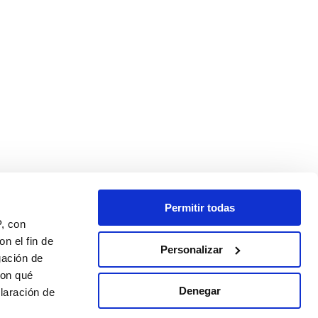
Permitir todas
P, con
n el fin de
Personalizar
gación de
con qué
Denegar
laración de