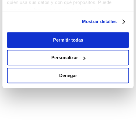
quién usa sus datos y con qué propósitos. Puede
cambiar o retirar su consentimiento en cualquier
momento desde la Declaración de cookies o clicando en
Mostrar detalles
el Menú de consentimiento.
Si lo permite, también quisiéramos:
Permitir todas
Recopilar información sobre su ubicación
geográfica que puede tener una precisión de varios
Personalizar
metros
Identificar su dispositivo analizándolo activamente
Denegar
para buscar características específicas (huellas
digitales)
Obtenga más información sobre cómo se procesan sus
datos personales y establezca sus preferencias en la
sección de datos
. Puede cambiar o retirar su
consentimiento en cualquier momento en la Declaración
de cookies.
Las cookies de este sitio web se utilizan para