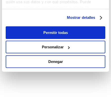
quién usa sus datos y con qué propósitos. Puede
cambiar o retirar su consentimiento en cualquier
momento desde la Declaración de cookies o clicando en
Mostrar detalles
el Menú de consentimiento.
Si lo permite, también quisiéramos:
Permitir todas
Recopilar información sobre su ubicación
geográfica que puede tener una precisión de varios
Personalizar
metros
Identificar su dispositivo analizándolo activamente
Denegar
para buscar características específicas (huellas
digitales)
Obtenga más información sobre cómo se procesan sus
datos personales y establezca sus preferencias en la
sección de datos
. Puede cambiar o retirar su
consentimiento en cualquier momento en la Declaración
de cookies.
Las cookies de este sitio web se utilizan para