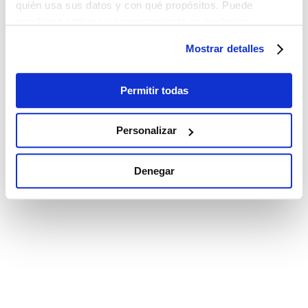
quién usa sus datos y con qué propósitos. Puede
cambiar o retirar su consentimiento en cualquier
momento desde la Declaración de cookies o clicando en
Mostrar detalles
el Menú de consentimiento.
Si lo permite, también quisiéramos:
Permitir todas
Recopilar información sobre su ubicación
geográfica que puede tener una precisión de varios
Personalizar
metros
Identificar su dispositivo analizándolo activamente
Denegar
para buscar características específicas (huellas
digitales)
Obtenga más información sobre cómo se procesan sus
datos personales y establezca sus preferencias en la
sección de datos
. Puede cambiar o retirar su
consentimiento en cualquier momento en la Declaración
de cookies.
Las cookies de este sitio web se utilizan para