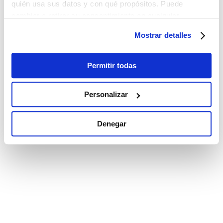
quién usa sus datos y con qué propósitos. Puede
cambiar o retirar su consentimiento en cualquier
momento desde la Declaración de cookies o clicando en
Mostrar detalles
el Menú de consentimiento.
Si lo permite, también quisiéramos:
Permitir todas
Recopilar información sobre su ubicación
geográfica que puede tener una precisión de varios
Personalizar
metros
Identificar su dispositivo analizándolo activamente
Denegar
para buscar características específicas (huellas
digitales)
Obtenga más información sobre cómo se procesan sus
datos personales y establezca sus preferencias en la
sección de datos
. Puede cambiar o retirar su
consentimiento en cualquier momento en la Declaración
de cookies.
Las cookies de este sitio web se utilizan para