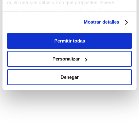
quién usa sus datos y con qué propósitos. Puede
cambiar o retirar su consentimiento en cualquier
momento desde la Declaración de cookies o clicando en
Mostrar detalles
el Menú de consentimiento.
Si lo permite, también quisiéramos:
Permitir todas
Recopilar información sobre su ubicación
geográfica que puede tener una precisión de varios
Personalizar
metros
Identificar su dispositivo analizándolo activamente
Denegar
para buscar características específicas (huellas
digitales)
Obtenga más información sobre cómo se procesan sus
datos personales y establezca sus preferencias en la
sección de datos
. Puede cambiar o retirar su
consentimiento en cualquier momento en la Declaración
de cookies.
Las cookies de este sitio web se utilizan para