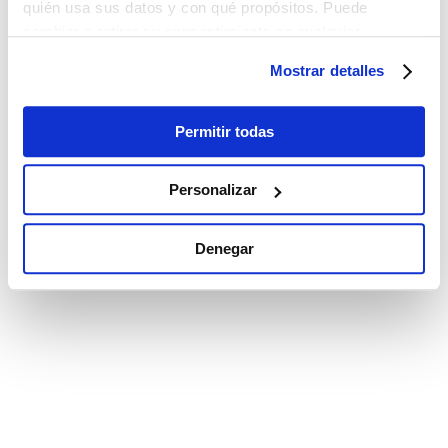
quién usa sus datos y con qué propósitos. Puede
cambiar o retirar su consentimiento en cualquier
momento desde la Declaración de cookies o clicando en
Mostrar detalles
el Menú de consentimiento.
Si lo permite, también quisiéramos:
Permitir todas
Recopilar información sobre su ubicación
geográfica que puede tener una precisión de varios
Personalizar
metros
Identificar su dispositivo analizándolo activamente
Denegar
para buscar características específicas (huellas
digitales)
Obtenga más información sobre cómo se procesan sus
datos personales y establezca sus preferencias en la
sección de datos
. Puede cambiar o retirar su
consentimiento en cualquier momento en la Declaración
de cookies.
Las cookies de este sitio web se utilizan para