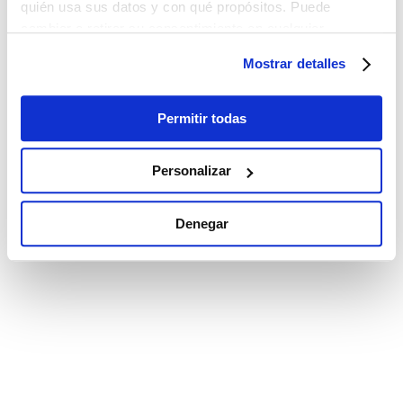
quién usa sus datos y con qué propósitos. Puede
cambiar o retirar su consentimiento en cualquier
momento desde la Declaración de cookies o clicando en
Mostrar detalles
el Menú de consentimiento.
Si lo permite, también quisiéramos:
Permitir todas
Recopilar información sobre su ubicación
geográfica que puede tener una precisión de varios
Personalizar
metros
Identificar su dispositivo analizándolo activamente
Denegar
para buscar características específicas (huellas
digitales)
Obtenga más información sobre cómo se procesan sus
datos personales y establezca sus preferencias en la
sección de datos
. Puede cambiar o retirar su
consentimiento en cualquier momento en la Declaración
de cookies.
Las cookies de este sitio web se utilizan para