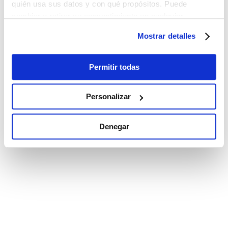
quién usa sus datos y con qué propósitos. Puede
cambiar o retirar su consentimiento en cualquier
momento desde la Declaración de cookies o clicando en
Mostrar detalles
el Menú de consentimiento.
Si lo permite, también quisiéramos:
Permitir todas
Recopilar información sobre su ubicación
geográfica que puede tener una precisión de varios
Personalizar
metros
Identificar su dispositivo analizándolo activamente
Denegar
para buscar características específicas (huellas
digitales)
Obtenga más información sobre cómo se procesan sus
datos personales y establezca sus preferencias en la
sección de datos
. Puede cambiar o retirar su
consentimiento en cualquier momento en la Declaración
de cookies.
Las cookies de este sitio web se utilizan para