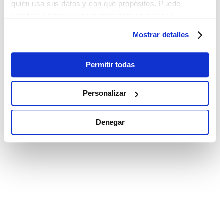
quién usa sus datos y con qué propósitos. Puede
cambiar o retirar su consentimiento en cualquier
momento desde la Declaración de cookies o clicando en
Mostrar detalles
el Menú de consentimiento.
Si lo permite, también quisiéramos:
Permitir todas
Recopilar información sobre su ubicación
geográfica que puede tener una precisión de varios
Personalizar
metros
Identificar su dispositivo analizándolo activamente
Denegar
para buscar características específicas (huellas
digitales)
Obtenga más información sobre cómo se procesan sus
datos personales y establezca sus preferencias en la
sección de datos
. Puede cambiar o retirar su
consentimiento en cualquier momento en la Declaración
de cookies.
Las cookies de este sitio web se utilizan para