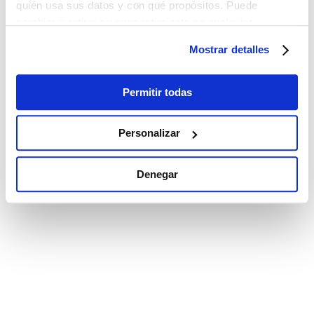
quién usa sus datos y con qué propósitos. Puede
cambiar o retirar su consentimiento en cualquier
momento desde la Declaración de cookies o clicando en
Mostrar detalles
el Menú de consentimiento.
Si lo permite, también quisiéramos:
Permitir todas
Recopilar información sobre su ubicación
geográfica que puede tener una precisión de varios
Personalizar
metros
Identificar su dispositivo analizándolo activamente
Denegar
para buscar características específicas (huellas
digitales)
Obtenga más información sobre cómo se procesan sus
datos personales y establezca sus preferencias en la
sección de datos
. Puede cambiar o retirar su
consentimiento en cualquier momento en la Declaración
de cookies.
Las cookies de este sitio web se utilizan para