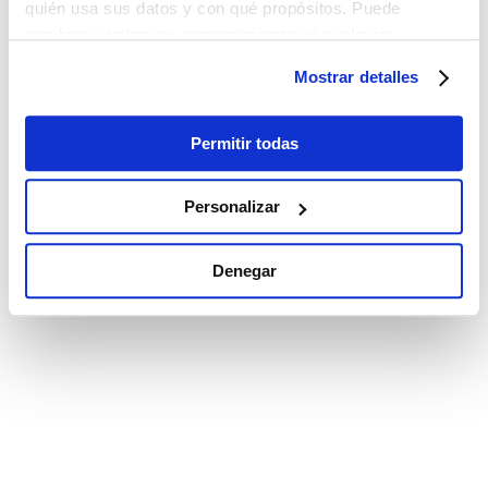
quién usa sus datos y con qué propósitos. Puede
cambiar o retirar su consentimiento en cualquier
momento desde la Declaración de cookies o clicando en
Mostrar detalles
el Menú de consentimiento.
Si lo permite, también quisiéramos:
Permitir todas
Recopilar información sobre su ubicación
geográfica que puede tener una precisión de varios
Personalizar
metros
Identificar su dispositivo analizándolo activamente
Denegar
para buscar características específicas (huellas
digitales)
Obtenga más información sobre cómo se procesan sus
datos personales y establezca sus preferencias en la
sección de datos
. Puede cambiar o retirar su
consentimiento en cualquier momento en la Declaración
de cookies.
Las cookies de este sitio web se utilizan para