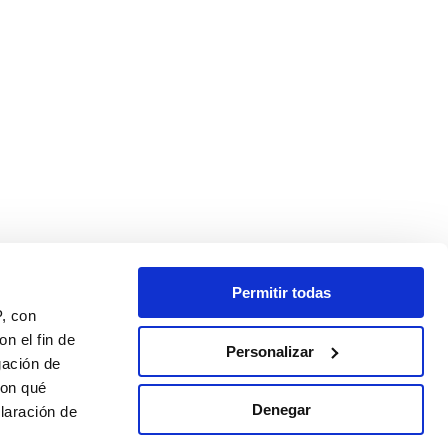
Permitir todas
P, con
n el fin de
Personalizar
gación de
con qué
Denegar
laración de