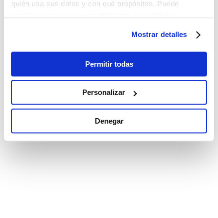
quién usa sus datos y con qué propósitos. Puede
cambiar o retirar su consentimiento en cualquier
momento desde la Declaración de cookies o clicando en
Mostrar detalles
el Menú de consentimiento.
Si lo permite, también quisiéramos:
Permitir todas
Recopilar información sobre su ubicación
geográfica que puede tener una precisión de varios
Personalizar
metros
Identificar su dispositivo analizándolo activamente
Denegar
para buscar características específicas (huellas
digitales)
Obtenga más información sobre cómo se procesan sus
datos personales y establezca sus preferencias en la
sección de datos
. Puede cambiar o retirar su
consentimiento en cualquier momento en la Declaración
de cookies.
Las cookies de este sitio web se utilizan para