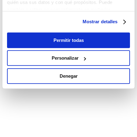
quién usa sus datos y con qué propósitos. Puede
cambiar o retirar su consentimiento en cualquier
momento desde la Declaración de cookies o clicando en
Mostrar detalles
el Menú de consentimiento.
Si lo permite, también quisiéramos:
Permitir todas
Recopilar información sobre su ubicación
geográfica que puede tener una precisión de varios
Personalizar
metros
Identificar su dispositivo analizándolo activamente
Denegar
para buscar características específicas (huellas
digitales)
Obtenga más información sobre cómo se procesan sus
datos personales y establezca sus preferencias en la
sección de datos
. Puede cambiar o retirar su
consentimiento en cualquier momento en la Declaración
de cookies.
Las cookies de este sitio web se utilizan para