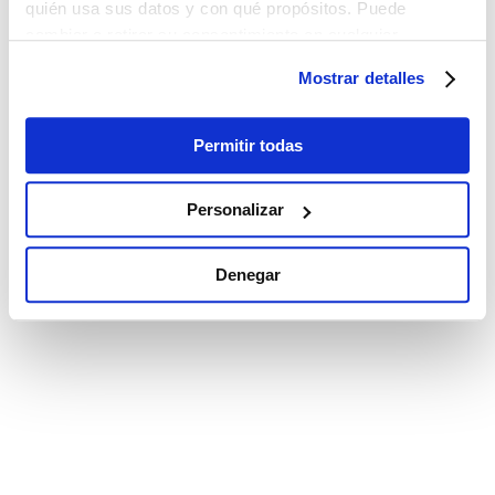
quién usa sus datos y con qué propósitos. Puede
cambiar o retirar su consentimiento en cualquier
momento desde la Declaración de cookies o clicando en
Mostrar detalles
el Menú de consentimiento.
Si lo permite, también quisiéramos:
Permitir todas
Recopilar información sobre su ubicación
geográfica que puede tener una precisión de varios
Personalizar
metros
Identificar su dispositivo analizándolo activamente
Denegar
para buscar características específicas (huellas
digitales)
Obtenga más información sobre cómo se procesan sus
datos personales y establezca sus preferencias en la
sección de datos
. Puede cambiar o retirar su
consentimiento en cualquier momento en la Declaración
de cookies.
Las cookies de este sitio web se utilizan para