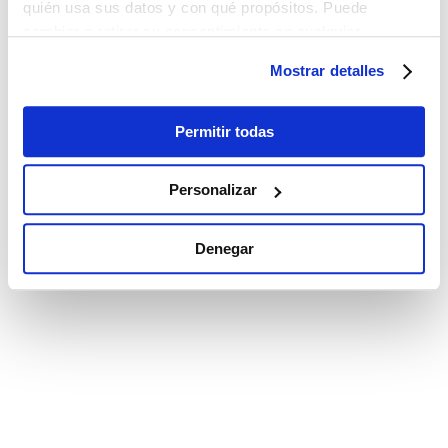
quién usa sus datos y con qué propósitos. Puede
cambiar o retirar su consentimiento en cualquier
momento desde la Declaración de cookies o clicando en
Mostrar detalles
el Menú de consentimiento.
Si lo permite, también quisiéramos:
Permitir todas
Recopilar información sobre su ubicación
geográfica que puede tener una precisión de varios
Personalizar
metros
Identificar su dispositivo analizándolo activamente
Denegar
para buscar características específicas (huellas
digitales)
Obtenga más información sobre cómo se procesan sus
datos personales y establezca sus preferencias en la
sección de datos
. Puede cambiar o retirar su
consentimiento en cualquier momento en la Declaración
de cookies.
Las cookies de este sitio web se utilizan para