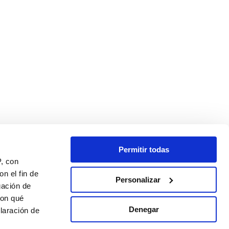
Permitir todas
P, con
n el fin de
Personalizar
gación de
con qué
Denegar
laración de