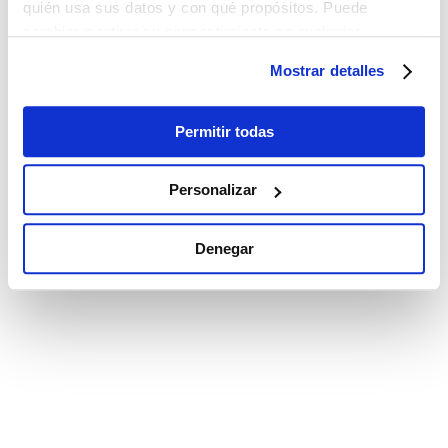
quién usa sus datos y con qué propósitos. Puede
cambiar o retirar su consentimiento en cualquier
momento desde la Declaración de cookies o clicando en
Mostrar detalles
el Menú de consentimiento.
Si lo permite, también quisiéramos:
Permitir todas
Recopilar información sobre su ubicación
geográfica que puede tener una precisión de varios
Personalizar
metros
Identificar su dispositivo analizándolo activamente
Denegar
para buscar características específicas (huellas
digitales)
Obtenga más información sobre cómo se procesan sus
datos personales y establezca sus preferencias en la
sección de datos
. Puede cambiar o retirar su
consentimiento en cualquier momento en la Declaración
de cookies.
Las cookies de este sitio web se utilizan para