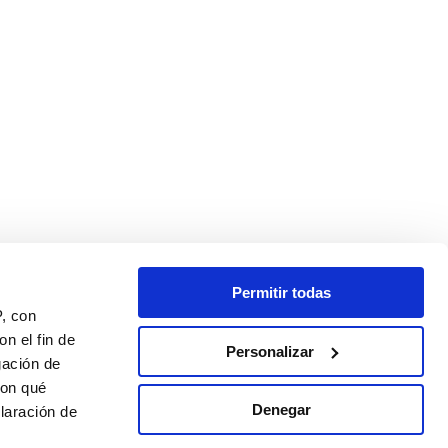
Permitir todas
P, con
n el fin de
Personalizar
gación de
con qué
Denegar
laración de