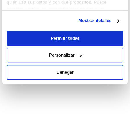
quién usa sus datos y con qué propósitos. Puede
cambiar o retirar su consentimiento en cualquier
momento desde la Declaración de cookies o clicando en
Mostrar detalles
el Menú de consentimiento.
Si lo permite, también quisiéramos:
Permitir todas
Recopilar información sobre su ubicación
geográfica que puede tener una precisión de varios
Personalizar
metros
Identificar su dispositivo analizándolo activamente
Denegar
para buscar características específicas (huellas
digitales)
Obtenga más información sobre cómo se procesan sus
datos personales y establezca sus preferencias en la
sección de datos
. Puede cambiar o retirar su
consentimiento en cualquier momento en la Declaración
de cookies.
Las cookies de este sitio web se utilizan para