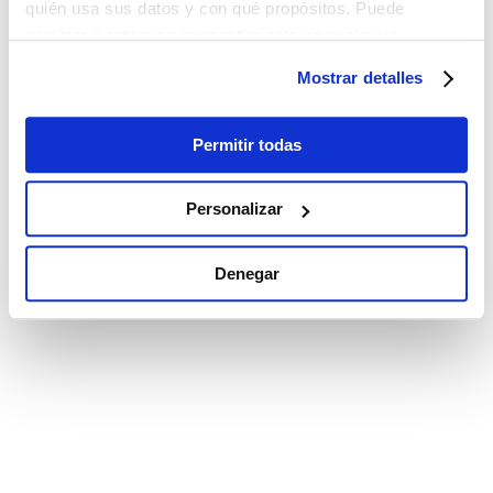
quién usa sus datos y con qué propósitos. Puede
cambiar o retirar su consentimiento en cualquier
momento desde la Declaración de cookies o clicando en
Mostrar detalles
el Menú de consentimiento.
Si lo permite, también quisiéramos:
Permitir todas
Recopilar información sobre su ubicación
geográfica que puede tener una precisión de varios
Personalizar
metros
Identificar su dispositivo analizándolo activamente
Denegar
para buscar características específicas (huellas
digitales)
Obtenga más información sobre cómo se procesan sus
datos personales y establezca sus preferencias en la
sección de datos
. Puede cambiar o retirar su
consentimiento en cualquier momento en la Declaración
de cookies.
Las cookies de este sitio web se utilizan para