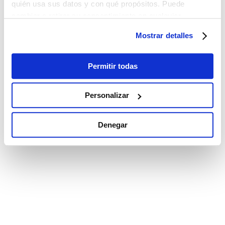
quién usa sus datos y con qué propósitos. Puede
cambiar o retirar su consentimiento en cualquier
momento desde la Declaración de cookies o clicando en
Mostrar detalles
el Menú de consentimiento.
Si lo permite, también quisiéramos:
Permitir todas
Recopilar información sobre su ubicación
geográfica que puede tener una precisión de varios
Personalizar
metros
Identificar su dispositivo analizándolo activamente
Denegar
para buscar características específicas (huellas
digitales)
Obtenga más información sobre cómo se procesan sus
datos personales y establezca sus preferencias en la
sección de datos
. Puede cambiar o retirar su
consentimiento en cualquier momento en la Declaración
de cookies.
Las cookies de este sitio web se utilizan para