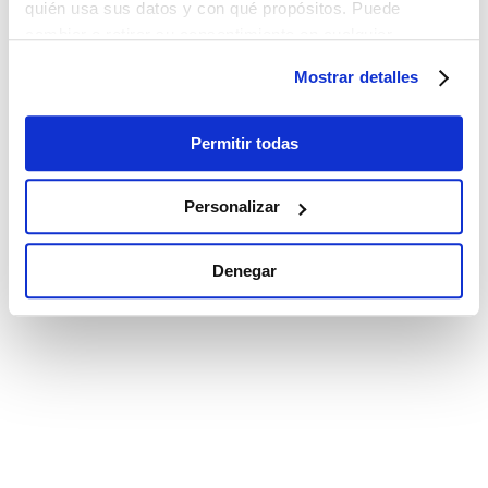
quién usa sus datos y con qué propósitos. Puede
cambiar o retirar su consentimiento en cualquier
momento desde la Declaración de cookies o clicando en
Mostrar detalles
el Menú de consentimiento.
Si lo permite, también quisiéramos:
Permitir todas
Recopilar información sobre su ubicación
geográfica que puede tener una precisión de varios
Personalizar
metros
Identificar su dispositivo analizándolo activamente
Denegar
para buscar características específicas (huellas
digitales)
Obtenga más información sobre cómo se procesan sus
datos personales y establezca sus preferencias en la
sección de datos
. Puede cambiar o retirar su
consentimiento en cualquier momento en la Declaración
de cookies.
Las cookies de este sitio web se utilizan para