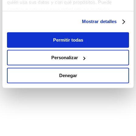
quién usa sus datos y con qué propósitos. Puede
cambiar o retirar su consentimiento en cualquier
momento desde la Declaración de cookies o clicando en
Mostrar detalles
el Menú de consentimiento.
Si lo permite, también quisiéramos:
Permitir todas
Recopilar información sobre su ubicación
geográfica que puede tener una precisión de varios
Personalizar
metros
Identificar su dispositivo analizándolo activamente
Denegar
para buscar características específicas (huellas
digitales)
Obtenga más información sobre cómo se procesan sus
datos personales y establezca sus preferencias en la
sección de datos
. Puede cambiar o retirar su
consentimiento en cualquier momento en la Declaración
de cookies.
Las cookies de este sitio web se utilizan para