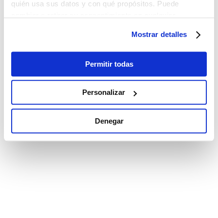
quién usa sus datos y con qué propósitos. Puede
cambiar o retirar su consentimiento en cualquier
momento desde la Declaración de cookies o clicando en
Mostrar detalles
el Menú de consentimiento.
Si lo permite, también quisiéramos:
Permitir todas
Recopilar información sobre su ubicación
geográfica que puede tener una precisión de varios
Personalizar
metros
Identificar su dispositivo analizándolo activamente
Denegar
para buscar características específicas (huellas
digitales)
Obtenga más información sobre cómo se procesan sus
datos personales y establezca sus preferencias en la
sección de datos
. Puede cambiar o retirar su
consentimiento en cualquier momento en la Declaración
de cookies.
Las cookies de este sitio web se utilizan para