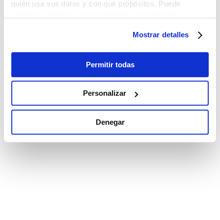
quién usa sus datos y con qué propósitos. Puede
cambiar o retirar su consentimiento en cualquier
momento desde la Declaración de cookies o clicando en
Mostrar detalles
el Menú de consentimiento.
Si lo permite, también quisiéramos:
Permitir todas
Recopilar información sobre su ubicación
geográfica que puede tener una precisión de varios
Personalizar
metros
Identificar su dispositivo analizándolo activamente
Denegar
para buscar características específicas (huellas
digitales)
Obtenga más información sobre cómo se procesan sus
datos personales y establezca sus preferencias en la
sección de datos
. Puede cambiar o retirar su
consentimiento en cualquier momento en la Declaración
de cookies.
Las cookies de este sitio web se utilizan para