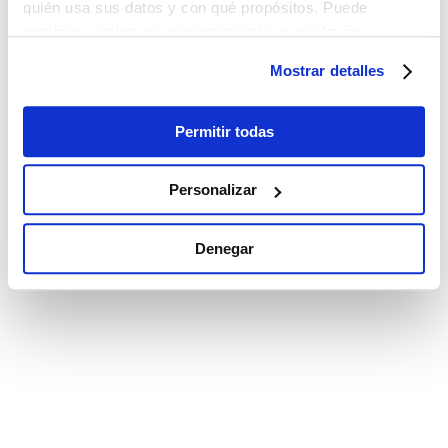
quién usa sus datos y con qué propósitos. Puede
cambiar o retirar su consentimiento en cualquier
momento desde la Declaración de cookies o clicando en
Mostrar detalles
el Menú de consentimiento.
Si lo permite, también quisiéramos:
Permitir todas
Recopilar información sobre su ubicación
geográfica que puede tener una precisión de varios
Personalizar
metros
Identificar su dispositivo analizándolo activamente
Denegar
para buscar características específicas (huellas
digitales)
Obtenga más información sobre cómo se procesan sus
datos personales y establezca sus preferencias en la
sección de datos
. Puede cambiar o retirar su
consentimiento en cualquier momento en la Declaración
de cookies.
Las cookies de este sitio web se utilizan para