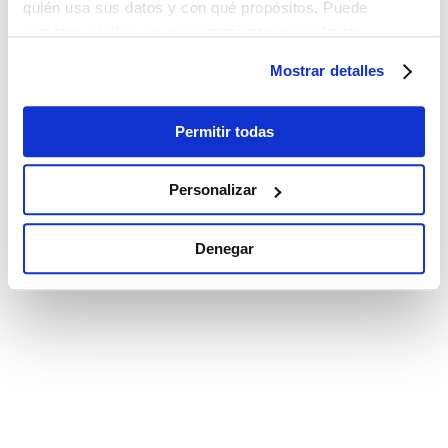
quién usa sus datos y con qué propósitos. Puede
cambiar o retirar su consentimiento en cualquier
momento desde la Declaración de cookies o clicando en
Mostrar detalles
el Menú de consentimiento.
Si lo permite, también quisiéramos:
Permitir todas
Recopilar información sobre su ubicación
geográfica que puede tener una precisión de varios
Personalizar
metros
Identificar su dispositivo analizándolo activamente
Denegar
para buscar características específicas (huellas
digitales)
Obtenga más información sobre cómo se procesan sus
datos personales y establezca sus preferencias en la
sección de datos
. Puede cambiar o retirar su
consentimiento en cualquier momento en la Declaración
de cookies.
Las cookies de este sitio web se utilizan para