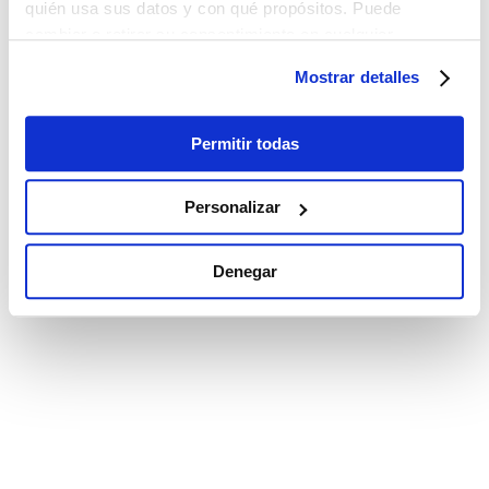
quién usa sus datos y con qué propósitos. Puede
cambiar o retirar su consentimiento en cualquier
momento desde la Declaración de cookies o clicando en
Mostrar detalles
el Menú de consentimiento.
Si lo permite, también quisiéramos:
Permitir todas
Recopilar información sobre su ubicación
geográfica que puede tener una precisión de varios
Personalizar
metros
Identificar su dispositivo analizándolo activamente
Denegar
para buscar características específicas (huellas
digitales)
Obtenga más información sobre cómo se procesan sus
datos personales y establezca sus preferencias en la
sección de datos
. Puede cambiar o retirar su
consentimiento en cualquier momento en la Declaración
de cookies.
Las cookies de este sitio web se utilizan para