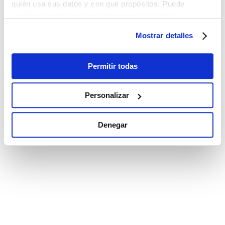
quién usa sus datos y con qué propósitos. Puede
cambiar o retirar su consentimiento en cualquier
momento desde la Declaración de cookies o clicando en
Mostrar detalles
el Menú de consentimiento.
Si lo permite, también quisiéramos:
Permitir todas
Recopilar información sobre su ubicación
geográfica que puede tener una precisión de varios
Personalizar
metros
Identificar su dispositivo analizándolo activamente
Denegar
para buscar características específicas (huellas
digitales)
Obtenga más información sobre cómo se procesan sus
datos personales y establezca sus preferencias en la
sección de datos
. Puede cambiar o retirar su
consentimiento en cualquier momento en la Declaración
de cookies.
Las cookies de este sitio web se utilizan para