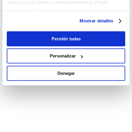
quién usa sus datos y con qué propósitos. Puede
cambiar o retirar su consentimiento en cualquier
momento desde la Declaración de cookies o clicando en
Mostrar detalles
el Menú de consentimiento.
Si lo permite, también quisiéramos:
Permitir todas
Recopilar información sobre su ubicación
geográfica que puede tener una precisión de varios
Personalizar
metros
Identificar su dispositivo analizándolo activamente
Denegar
para buscar características específicas (huellas
digitales)
Obtenga más información sobre cómo se procesan sus
datos personales y establezca sus preferencias en la
sección de datos
. Puede cambiar o retirar su
consentimiento en cualquier momento en la Declaración
de cookies.
Las cookies de este sitio web se utilizan para