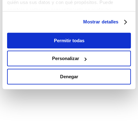
quién usa sus datos y con qué propósitos. Puede
cambiar o retirar su consentimiento en cualquier
momento desde la Declaración de cookies o clicando en
Mostrar detalles
el Menú de consentimiento.
Si lo permite, también quisiéramos:
Permitir todas
Recopilar información sobre su ubicación
geográfica que puede tener una precisión de varios
Personalizar
metros
Identificar su dispositivo analizándolo activamente
Denegar
para buscar características específicas (huellas
digitales)
Obtenga más información sobre cómo se procesan sus
datos personales y establezca sus preferencias en la
sección de datos
. Puede cambiar o retirar su
consentimiento en cualquier momento en la Declaración
de cookies.
Las cookies de este sitio web se utilizan para