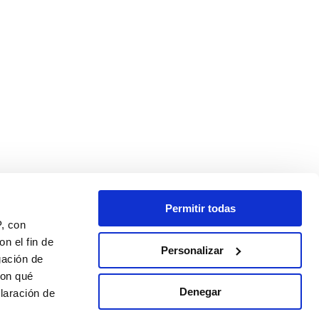
Permitir todas
P, con
n el fin de
Personalizar
gación de
con qué
Denegar
laración de